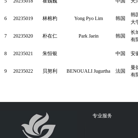
5
20235018
崔魏巍
中国
天
韩
6
20235019
林榕杓
Yong Pyo Lim
韩国
大
长
7
20235020
朴在仁
Park Jaein
韩国
有
8
20235021
朱恒银
中国
安
曼
9
20235022
贝努利
BENOUALI
Jugurtha
法国
有
专业服务