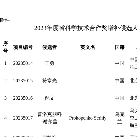
附件
2023年度省科学技术合作奖增补候选
序
项目编号
候选者
英文名
国籍
号
中
1
20235014
王勇
中国
程
2
20235015
符寒光
中国
北
3
20235016
倪文
中国
北
乌
普洛克朋科
乌克
4
20235017
Prokopenko Serhiy
空
·谢尔盖
兰
航