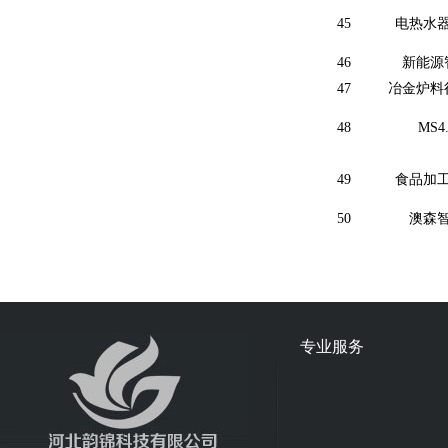
45
电热水
46
新能源
47
冶金炉料
48
MS4.
49
食品加
50
澳森
专业服务