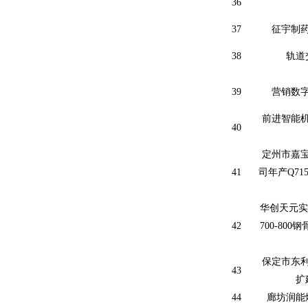
36
37
征宇制
38
轨道
39
营销数
前进智能
40
定州市嘉
41
司年产
Q71
华创天元实
42
700-800
钢
保定市东
43
扩
44
廊坊润能