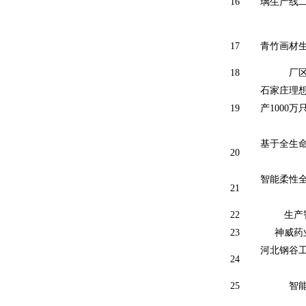
16
璃生产线
17
青竹画材
18
厂
石家庄理
19
产
1000
万
基于全生
20
智能柔性
21
22
生产
23
神威药
河北钢谷
24
25
智