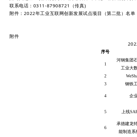
联系电话：0311-87908721（传真)
附件：2022年工业互联网创新发展试点项目（第二批）名单
附件
20
序号
河钢集团
1
工业大
2
WeSha
3
钢铁
4
企
5
上线
SA
承德建龙
6
能制造系