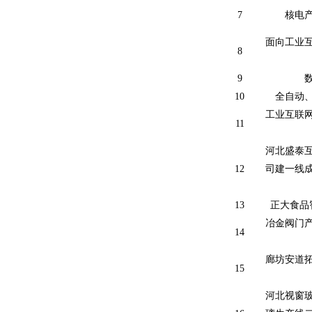
7
核电
面向工业
8
9
10
全自动
工业互联
11
河北盛泰
12
司建一线
13
正大食品
冶金阀门
14
廊坊安道
15
河北视窗