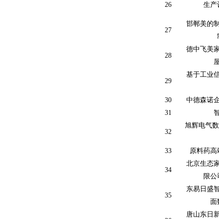
26
生产
邯郸美的
27
德中飞美
28
基于工业
29
30
中德森诺
31
旭辉电气数
32
33
原料药高
北京生态
34
限公
东易日盛
35
面
唐山东日